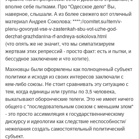
вполне себе пытками. Про "Одесское дело" Вы,
наверное, слышали. А из более свежего вот отличный
материал Андрея Соколова: ****://comitet.su/item/v-
plenu-govoryat-vse-v-zastenkah-sbu-vot-uzhe-god-
derzhat-grazhdanina-rf-andreya-sokolova.html
(что опять же не значит, что мы симпатизируем
жертвам этих репрессий - просто факт: есть и пытки, и
бессудное заключение и что хотите).
Махновцы были оформлены как полноценный субъект
политики и исходя из своих интересов заключали с
кем-либо союзы. Не стоит сравнивать эту ситуацию с
тем, когда единицы или группы по 3,5 человека,
выкатывают оборонческие телеги. Это не имеет ничего
общего с "последовательным союзом с меньшим злом"
- это просто ассимиляция к государственническому
дискурсу и идеологии как следствие неспособности/
нежелания создать самостоятельный политический
субъект.