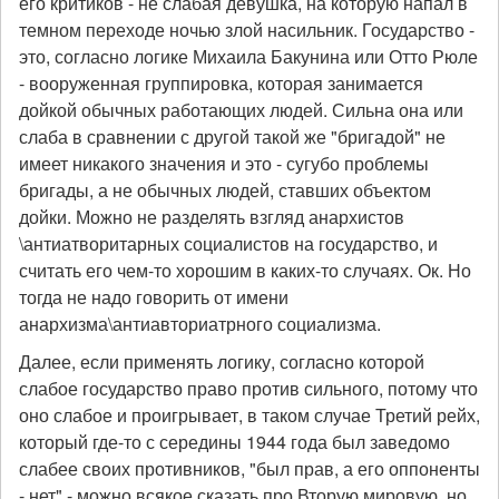
его критиков - не слабая девушка, на которую напал в
темном переходе ночью злой насильник. Государство -
это, согласно логике Михаила Бакунина или Отто Рюле
- вооруженная группировка, которая занимается
дойкой обычных работающих людей. Сильна она или
слаба в сравнении с другой такой же "бригадой" не
имеет никакого значения и это - сугубо проблемы
бригады, а не обычных людей, ставших объектом
дойки. Можно не разделять взгляд анархистов
\антиатворитарных социалистов на государство, и
считать его чем-то хорошим в каких-то случаях. Ок. Но
тогда не надо говорить от имени
анархизма\антиавториатрного социализма.
Далее, если применять логику, согласно которой
слабое государство право против сильного, потому что
оно слабое и проигрывает, в таком случае Третий рейх,
который где-то с середины 1944 года был заведомо
слабее своих противников, "был прав, а его оппоненты
- нет" - можно всякое сказать про Вторую мировую, но