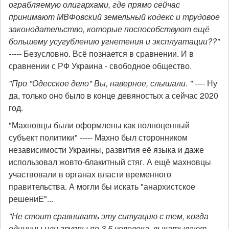
ограбляемую олигархами, где прямо сейчас
принимают МВФовский земельный кодекс и трудовое
законодательство, которые поспособствуют ещё
большему усугублению угнетения и эксплуатации??"
----- Безусловно. Всё познается в сравнении. И в
сравнении с РФ Украина - свободное общество.
"Про "Одесское дело" Вы, наверное, слышали. "
---- Ну
да, только оно было в конце девяностых а сейчас 2020
год.
"Махновцы были оформлены как полноценный
субъект политики" ----- Махно был сторонником
независимости Украины, развития её языка и даже
использовал жовто-блакитный стяг. А ещё махновцы
участвовали в органах власти временного
правительства. А могли бы искать "анархистское
решениЕ"...
"Не стоит сравнивать эту ситуацию с тем, когда
единицы или группы по 3,5 человека, выкатывают