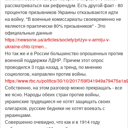
рассматриваться как рефрендум. Есть другой факт - 80
процентов призывников Украины отказываются идти
на войну. "В военные комиссариаты своевременно не
являются практически 80% призывников" - Это
официальные данные
https://newsone.ua/articles/society/prizyv-v-armiju-v-
ukraine-chto-izmen...
Но так же и в России большинство опрошенных против
военной поддержки ЛДНР. Причем этот опрос
проводился 3 года назад, а тренд, по мнению
социологов, направлен против войны.
https://www.rbc.ru/politics/30/10/2017/59f341949a79475a1a
Собственно, на этом разговор можно прекращать - все
же ясно. Народы обеих стран против войны,
украинские трудящиеся не хотят защищать своих
олигархов, русские бедняки не хотят воевать с
украинцами.
Совершенно очевидно, что как и в 1914 году