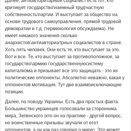
Далее, антиавторитарный социалист есть тот, кто
критикует государство\наемный труд\частную
собственность\партии. И выступает за общество на
основе трудового самоуправления, прямой трудовой
демократии и т.д. (терминология обсуждаема). Не
имеет никакого значения сколько
анархистов\антиавториатрных социалистов в стране.
Хоть пять человек. Они есть те, кто выступает за это.
Вот и все. Те, кто выступает за противоположное, за
государство\армию государственнуюсистему
капитализма и призывает все это защищать - это их
политические оппоненты. Абсолютно неважно, какая у
оппонентов мотивация. Тут две взаимоисключающие
позиции.
Далее, по поводу Украины. Есть два простых факта.
Большинство украинцев голосовали за сторонника
мира, Зеленского (кто он на практике - другой вопрос,
но воинственные призывы звучали от егот
оппонентов, а он как раз говорил о мире). Это может