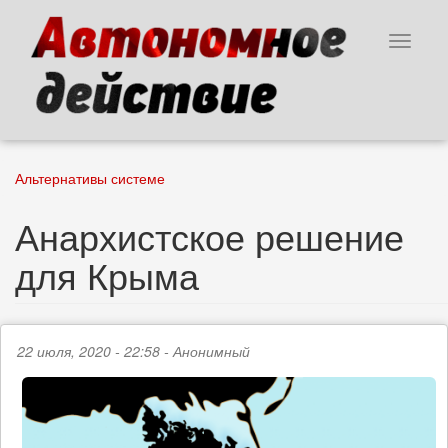
Перейти
к
Toggle
основному
navigat
содержанию
Альтернативы системе
Анархистское решение
для Крыма
22 июля, 2020 - 22:58 -
Анонимный