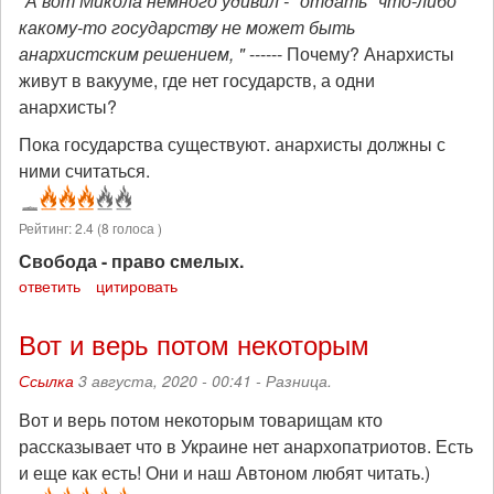
"А вот Микола немного удивил - "отдать" что-либо
какому-то государству не может быть
анархистским решением, "
------ Почему? Анархисты
живут в вакууме, где нет государств, а одни
анархисты?
Пока государства существуют. анархисты должны с
ними считаться.
Рейтинг:
2.4
(
8
голоса )
Свобода - право смелых.
ответить
цитировать
Вот и верь потом некоторым
Ссылка
3 августа, 2020 - 00:41 -
Разница.
Вот и верь потом некоторым товарищам кто
рассказывает что в Украине нет анархопатриотов. Есть
и еще как есть! Они и наш Автоном любят читать.)