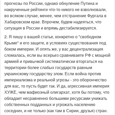
прогнозы по России, однако обнуление Путина и
накрученные рейтинги что-то никого не взволновали,
во всяком случае, менее, чем отстранение Фургала в
Хабаровском крае. Впрочем, будем надеяться, что
ситуация в России и впрямь дестабилизируется.
2. Я пишу о вашей статье, конкретно о "свободном
Крыме" и его защите, в условиях существования под
боком империи. И опять же, у вас децентрализация
сломалась, если вы всерьез сравниваете РФ с мощной
армией и привычкой систематически вторгаться на
территории более слабых государств равным
украинскому государству злом. Если война против
империализма и реальной угрозы - это оборончество
для вас, то пусть будет так. И да, агрессивная империя
ХУЖЕ, чем мафиозный олигархат, хотя бы потому, что
обладает несравненно большими ресурсами унижать
собственных подданных и угрожать населению
соседних, и не только (как там в Сирии, друзья) стран.