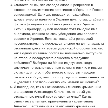
Считаете ли вы, что свобода слова и репрессии в
отношении политических активистов в Украине и России
сопоставимы? Если да, приведите, пожалуйста,
доказательства наличия в Украине дел, по масштабам и
фальсификациям способных сравниться с "делом
Сети", к примеру, ну или назовите хотя бы одно имя
анархиста, севшего за свои убеждения или репост в
соцсети в Украине. Если же масштабы репрессий
несопоставимы, не последовательнее ли для анархиста
отстаивать здесь интересы украинской стороны (так же,
как в одном из ваших постов вы номинально выступили
на стороне беларусского общества в грядущих
событиях)? Выбирал ли Махно из двух зол, когда
заключал печальноизвестные союзы с теми или иными
силами для того, чтобы вместе с простым народом
отстоять свободу, или просто уходил от ответственности
и удалялся в затворничество или мелкий акционизм?
И последнее, как вы относитесь к мнению крымчанина
и анархиста Александра Кольченко, который уже
отсидел приличный срок за свои взгляды? Как вы
относитесь к пыткам, примененным к крымчанину
Алексею Шестаковичу и к заключению крымчанина