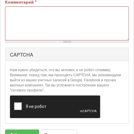
Комментарий
*
CAPTCHA
Более
подробная
информация
Нам нужно убедиться, что вы человек, а не робот-спаммер.
о
Внимание: перед тем, как проходить CAPTCHA, мы рекомендуем
текстовых
выйти из ваших учетных записей в Google, Facebook и прочих
крупных компаниях. Так вы усложните построение вашего
форматах
"сетевого профиля".