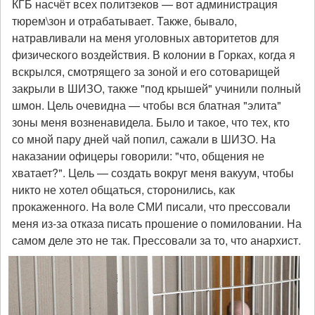
КГБ насчёт всех политзеков — вот администрация
тюрем\зон и отрабатывает. Также, бывало,
натравливали на меня уголовных авторитетов для
физического воздействия. В колонии в Горках, когда я
вскрылся, смотрящего за зоной и его сотоварищей
закрыли в ШИЗО, также "под крышей" учинили полный
шмон. Цель очевидна — чтобы вся блатная "элита"
зоны меня возненавидела. Было и такое, что тех, кто
со мной пару дней чай попил, сажали в ШИЗО. На
наказании офицеры говорили: "что, общения не
хватает?". Цель — создать вокруг меня вакуум, чтобы
никто не хотел общаться, сторонились, как
прокаженного. На воле СМИ писали, что прессовали
меня из-за отказа писать прошение о помиловании. На
самом деле это не так. Прессовали за то, что анархист.