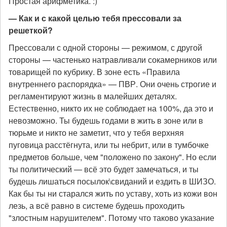
Простая арифметика. :)
— Как и с какой целью тебя прессовали за
решеткой?
Прессовали с одной стороны — режимом, с другой
стороны — частенько натравливали сокамерников или
товарищей по кубрику. В зоне есть «Правила
внутреннего распорядка» — ПВР. Они очень строгие и
регламентируют жизнь в малейших деталях.
Естественно, никто их не соблюдает на 100%, да это и
невозможно. Ты будешь годами в жить в зоне или в
тюрьме и никто не заметит, что у тебя верхняя
пуговица расстёгнута, или ты небрит, или в тумбочке
предметов больше, чем "положено по закону". Но если
ты политический — всё это будет замечаться, и ты
будешь лишаться посылок\свиданий и ездить в ШИЗО.
Как бы ты ни старался жить по уставу, хоть из кожи вон
лезь, а всё равно в системе будешь проходить
"злостным нарушителем". Потому что таково указание