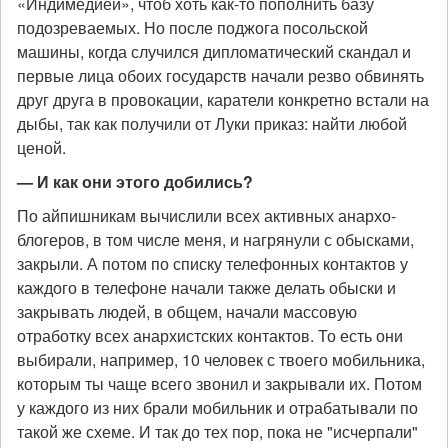
«Индимедией», чтоб хоть как-то пополнить базу
подозреваемых. Но после поджога посольской
машины, когда случился дипломатический скандал и
первые лица обоих государств начали резво обвинять
друг друга в провокации, каратели конкретно встали на
дыбы, так как получили от Луки приказ: найти любой
ценой.
— И как они этого добились?
По айпишникам вычислили всех активных анархо-
блогеров, в том числе меня, и нагрянули с обысками,
закрыли. А потом по списку телефонных контактов у
каждого в телефоне начали также делать обыски и
закрывать людей, в общем, начали массовую
отработку всех анархистских контактов. То есть они
выбирали, например, 10 человек с твоего мобильника,
которым ты чаще всего звонил и закрывали их. Потом
у каждого из них брали мобильник и отрабатывали по
такой же схеме. И так до тех пор, пока не "исчерпали"